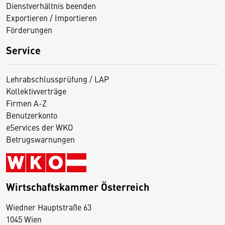
Dienstverhältnis beenden
Exportieren / Importieren
Förderungen
Service
Lehrabschlussprüfung / LAP
Kollektivverträge
Firmen A-Z
Benutzerkonto
eServices der WKO
Betrugswarnungen
Wirtschaftskammer Österreich
Wiedner Hauptstraße 63
D
1045 Wien
i