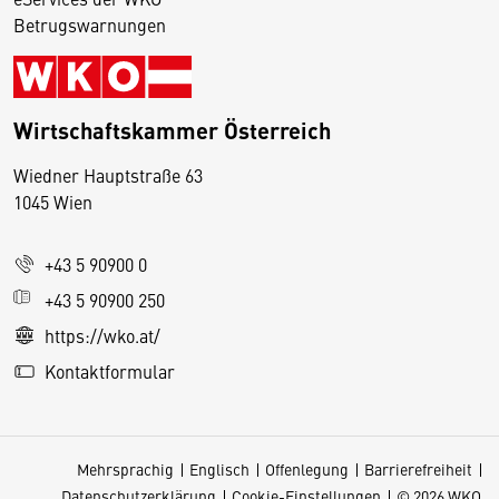
Betrugswarnungen
Wirtschaftskammer Österreich
Wiedner Hauptstraße 63
D
1045 Wien
i
e
+43 5 90900 0
s
e
+43 5 90900 250
S
https://wko.at/
e
Kontaktformular
it
e
v
Mehrsprachig
Englisch
Offenlegung
Barrierefreiheit
e
Datenschutzerklärung
Cookie-Einstellungen
© 2026 WKO