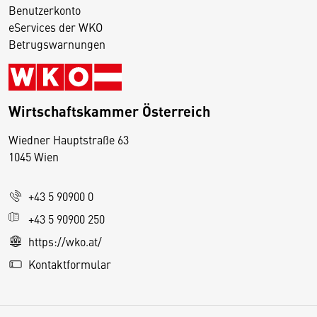
Benutzerkonto
eServices der WKO
Betrugswarnungen
Wirtschaftskammer Österreich
Wiedner Hauptstraße 63
D
1045 Wien
i
e
+43 5 90900 0
s
e
+43 5 90900 250
S
https://wko.at/
e
Kontaktformular
it
e
v