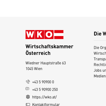
Die 
Wirtschaftskammer
Die Org
Österreich
Wirtsc
D
Transp
Wiedner Hauptstraße 63
i
Rechtl
1045 Wien
Jobs u
e
Medien
s
+43 5 90900 0
e
+43 5 90900 250
S
e
https://wko.at/
it
Kontaktformular