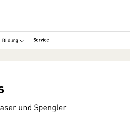
Service
Bildung
g
s
laser und Spengler