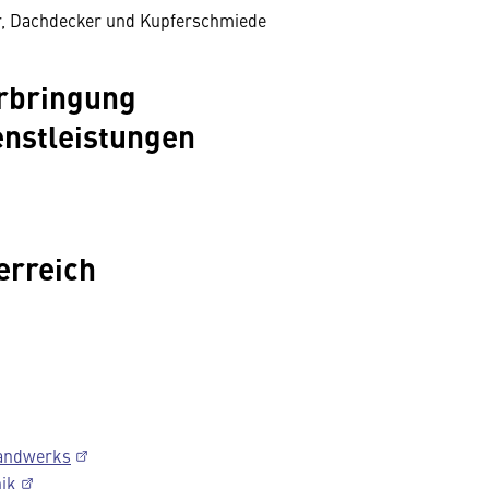
er, Dachdecker und Kupferschmiede
rbringung
enstleistungen
erreich
handwerks
nik