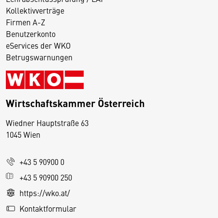
Kollektivverträge
Firmen A-Z
Benutzerkonto
eServices der WKO
Betrugswarnungen
Wirtschaftskammer Österreich
Wiedner Hauptstraße 63
D
1045 Wien
i
e
+43 5 90900 0
s
e
+43 5 90900 250
S
https://wko.at/
e
Kontaktformular
it