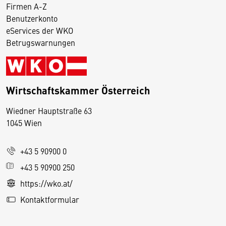
Firmen A-Z
Benutzerkonto
eServices der WKO
Betrugswarnungen
Wirtschaftskammer Österreich
Wiedner Hauptstraße 63
D
1045 Wien
i
e
+43 5 90900 0
s
e
+43 5 90900 250
S
https://wko.at/
e
Kontaktformular
it
e