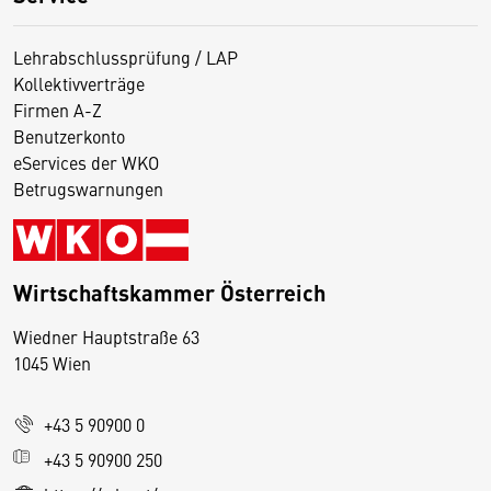
Lehrabschlussprüfung / LAP
Kollektivverträge
Firmen A-Z
Benutzerkonto
eServices der WKO
Betrugswarnungen
Wirtschaftskammer Österreich
Wiedner Hauptstraße 63
D
1045 Wien
i
e
+43 5 90900 0
s
e
+43 5 90900 250
S