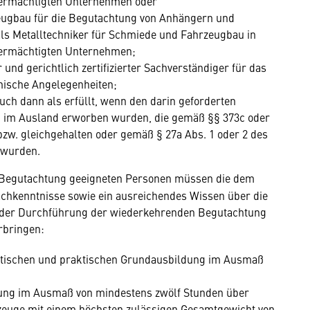
ermächtigten Unternehmen oder
zeugbau für die Begutachtung von Anhängern und
 als Metalltechniker für Schmiede und Fahrzeugbau in
ermächtigten Unternehmen;
 und gerichtlich zertifizierter Sachverständiger für das
hnische Angelegenheiten;
uch dann als erfüllt, wenn den darin geforderten
n im Ausland erworben wurden, die gemäß §§ 373c oder
w. gleichgehalten oder gemäß § 27a Abs. 1 oder 2 des
 wurden.
 Begutachtung geeigneten Personen müssen die dem
achkenntnisse sowie ein ausreichendes Wissen über die
der Durchführung der wiederkehrenden Begutachtung
rbringen:
retischen und praktischen Grundausbildung im Ausmaß
lung im Ausmaß von mindestens zwölf Stunden über
rzeuge mit einem höchsten zulässigen Gesamtgewicht von