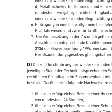
einem zur wiederkehrenden Begutachtung 
d) Metalltechniker für Schmiede und Fahr
mindestens zweijährige fachliche Tätigkeit
einem zur wiederkehrenden Begutachtung 
Eintragung in eine Liste allgemein beeideter
Kraftfahrwesen, und zwar für kraftfahrtec
Die Voraussetzungen der Z 4 und 5 gelten a
Abschlüssen entsprechende Qualifikatione
373d der Gewerbeordnung 1994 anerkannt bz
Berufsausbildungsgesetzes gleichgehalten
(3)
Die zur Durchführung der wiederkehrenden
jeweiligen Stand der Technik entsprechenden S
rechtlichen Grundlagen im Zusammenhang mit 
besitzen. Darüber sind folgende Nachweise zu e
über den erfolgreichen Besuch einer theo
von mindestens 24 Stunden;
über den erfolgreichen Besuch einer Schu
a) den Inhalt des Mängelkataloges für Fah