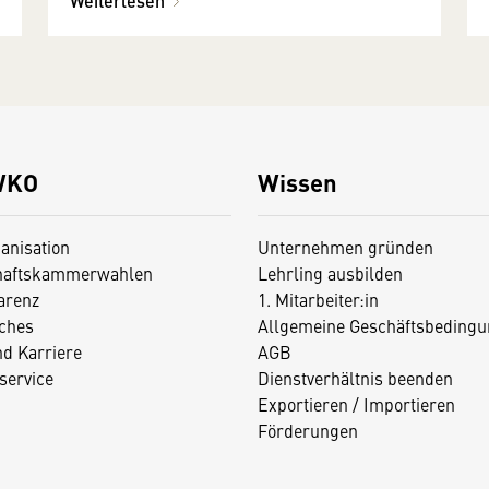
Weiterlesen
WKO
Wissen
anisation
Unternehmen gründen
haftskammerwahlen
Lehrling ausbilden
arenz
1. Mitarbeiter:in
iches
Allgemeine Geschäftsbedingu
nd Karriere
AGB
service
Dienstverhältnis beenden
Exportieren / Importieren
Förderungen