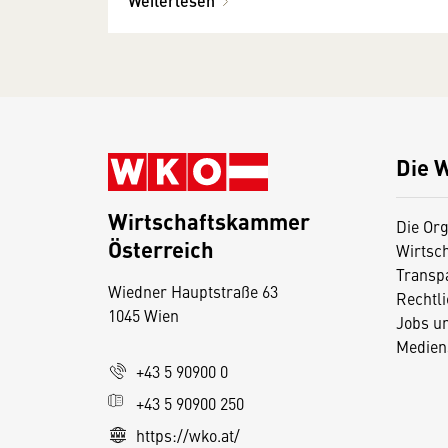
Weiterlesen
Die 
Wirtschaftskammer
Die Org
Österreich
Wirtsc
D
Transp
Wiedner Hauptstraße 63
i
Rechtl
1045 Wien
Jobs u
e
Medien
s
+43 5 90900 0
e
+43 5 90900 250
S
e
https://wko.at/