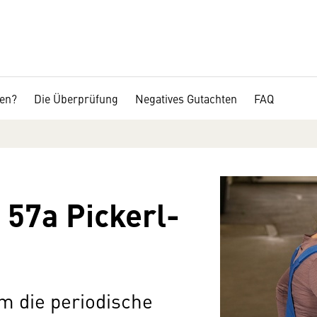
fen?
Die Überprüfung
Negatives Gutachten
FAQ
 57a Pickerl-
m die periodische