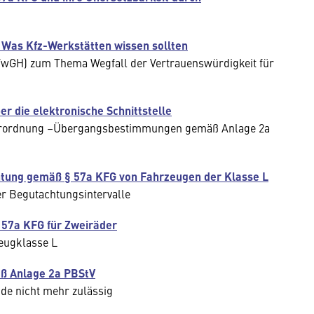
 Was Kfz-Werkstätten wissen sollten
VwGH) zum Thema Wegfall der Vertrauenswürdigkeit für
 die elektronische Schnittstelle
verordnung –Übergangsbestimmungen gemäß Anlage 2a
tung gemäß § 57a KFG von Fahrzeugen der Klasse L
r Begutachtungsintervalle
 57a KFG für Zweiräder
eugklasse L
ß Anlage 2a PBStV
de nicht mehr zulässig