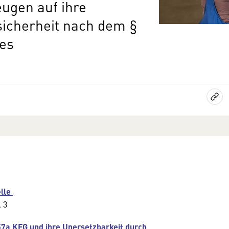
ugen auf ihre
sicherheit nach dem §
zes
elle
 3
57a KFG und ihre Unersetzbarkeit durch