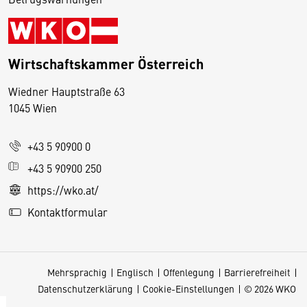
Wirtschaftskammer Österreich
Wiedner Hauptstraße 63
D
1045 Wien
i
e
+43 5 90900 0
s
e
+43 5 90900 250
S
https://wko.at/
e
Kontaktformular
it
e
v
Mehrsprachig
Englisch
Offenlegung
Barrierefreiheit
e
Datenschutzerklärung
Cookie-Einstellungen
© 2026 WKO
r