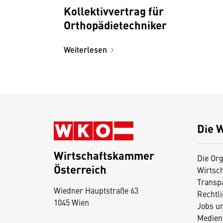
Kollektivvertrag für
Orthopädietechniker
Weiterlesen
Die 
Wirtschaftskammer
Die Org
Österreich
Wirtsc
D
Transp
Wiedner Hauptstraße 63
i
Rechtl
1045 Wien
Jobs u
e
Medien
s