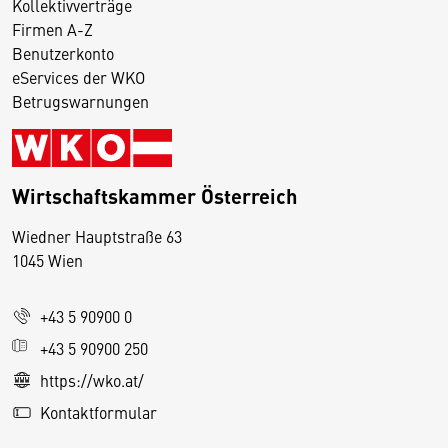
Kollektivverträge
Firmen A-Z
Benutzerkonto
eServices der WKO
Betrugswarnungen
Wirtschaftskammer Österreich
Wiedner Hauptstraße 63
D
1045 Wien
i
e
+43 5 90900 0
s
e
+43 5 90900 250
S
https://wko.at/
e
Kontaktformular
it