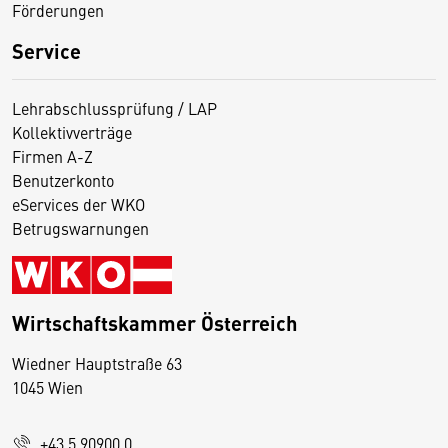
Förderungen
Service
Lehrabschlussprüfung / LAP
Kollektivverträge
Firmen A-Z
Benutzerkonto
eServices der WKO
Betrugswarnungen
Wirtschaftskammer Österreich
Wiedner Hauptstraße 63
D
1045 Wien
i
e
+43 5 90900 0