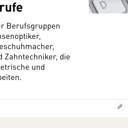
rufe
der Berufsgruppen
nsenoptiker,
ieschuhmacher,
 Zahntechniker, die
etrische und
eiten.