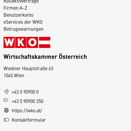
Kollektivverträge
Firmen A-Z
Benutzerkonto
eServices der WKO
Betrugswarnungen
Wirtschaftskammer Österreich
Wiedner Hauptstraße 63
D
1045 Wien
i
e
+43 5 90900 0
s
e
+43 5 90900 250
S
https://wko.at/
e
Kontaktformular
it