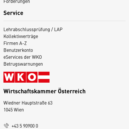
Förderungen
Service
Lehrabschlussprüfung / LAP
Kollektivverträge
Firmen A-Z
Benutzerkonto
eServices der WKO
Betrugswarnungen
Wirtschaftskammer Österreich
Wiedner Hauptstraße 63
D
1045 Wien
i
e
+43 5 90900 0
s