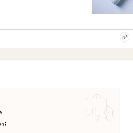
e
en?