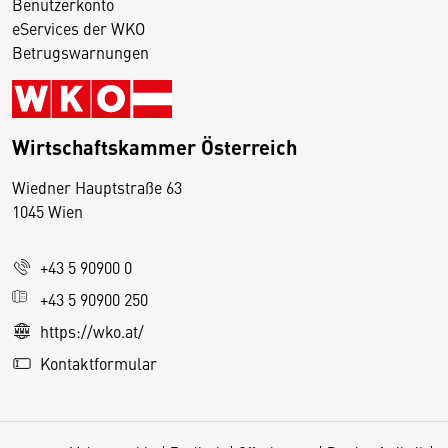
Benutzerkonto
eServices der WKO
Betrugswarnungen
Wirtschaftskammer Österreich
Wiedner Hauptstraße 63
D
1045 Wien
i
e
+43 5 90900 0
s
e
+43 5 90900 250
S
https://wko.at/
e
Kontaktformular
it
e
v