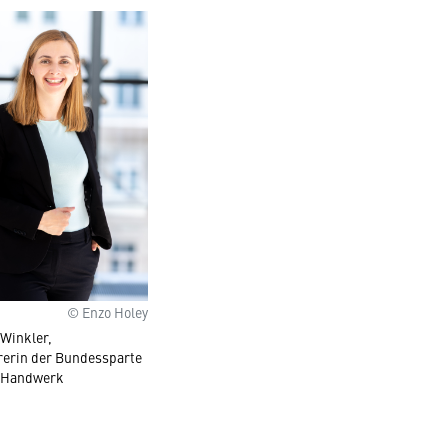
© Enzo Holey
 Winkler,
rerin der Bundessparte
 Handwerk