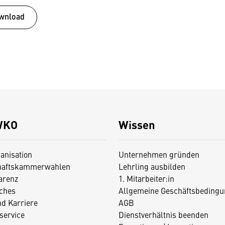
wnload
WKO
Wissen
anisation
Unternehmen gründen
haftskammerwahlen
Lehrling ausbilden
arenz
1. Mitarbeiter:in
iches
Allgemeine Geschäftsbedingu
nd Karriere
AGB
service
Dienstverhältnis beenden