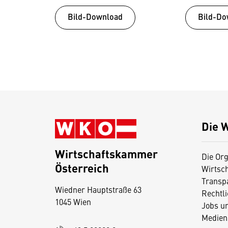
Bild-Download
Bild-Do
Die 
Wirtschaftskammer
Die Org
Österreich
Wirtsc
D
Transp
Wiedner Hauptstraße 63
i
Rechtl
1045 Wien
Jobs u
e
Medien
s