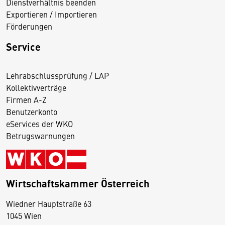
Dienstverhältnis beenden
Exportieren / Importieren
Förderungen
Service
Lehrabschlussprüfung / LAP
Kollektivverträge
Firmen A-Z
Benutzerkonto
eServices der WKO
Betrugswarnungen
Wirtschaftskammer Österreich
Wiedner Hauptstraße 63
D
1045 Wien
i