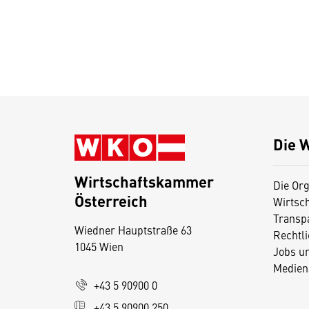
Die 
Wirtschaftskammer
Die Org
Österreich
Wirtsc
D
Transp
Wiedner Hauptstraße 63
i
Rechtl
1045 Wien
Jobs u
e
Medien
s
+43 5 90900 0
e
+43 5 90900 250