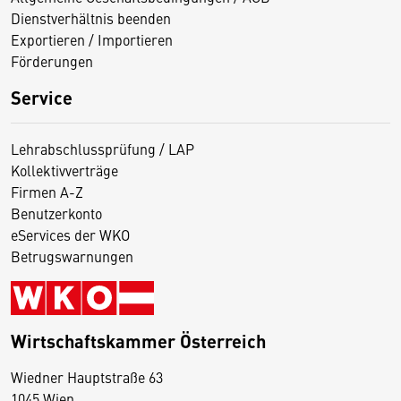
Dienstverhältnis beenden
Exportieren / Importieren
Förderungen
Service
Lehrabschlussprüfung / LAP
Kollektivverträge
Firmen A-Z
Benutzerkonto
eServices der WKO
Betrugswarnungen
Wirtschaftskammer Österreich
Wiedner Hauptstraße 63
D
1045 Wien