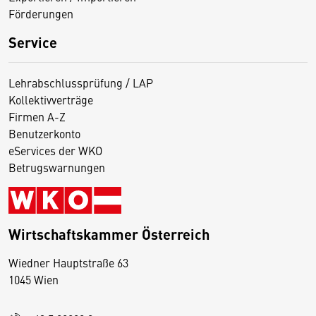
Förderungen
Service
Lehrabschlussprüfung / LAP
Kollektivverträge
Firmen A-Z
Benutzerkonto
eServices der WKO
Betrugswarnungen
Wirtschaftskammer Österreich
Wiedner Hauptstraße 63
D
1045 Wien
i
e