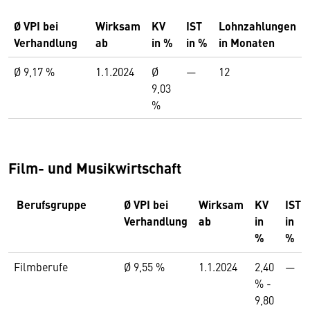
Ø VPI bei
Wirksam
KV
IST
Lohnzahlungen
Verhandlung
ab
in %
in %
in Monaten
Ø 9,17 %
1.1.2024
Ø
—
12
9,03
%
Film- und Musikwirtschaft
Berufsgruppe
Ø VPI bei
Wirksam
KV
IST
Verhandlung
ab
in
in
%
%
Filmberufe
Ø 9,55 %
1.1.2024
2,40
—
% -
9,80