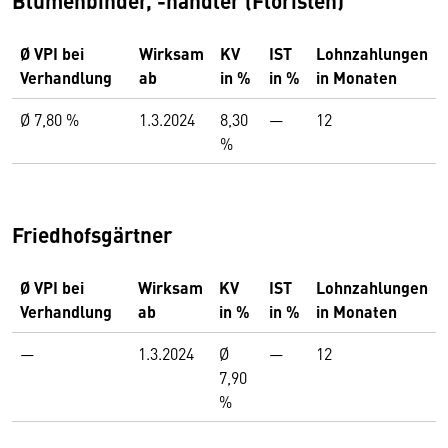
Blumenbinder, -händler (Floristen)
Ø VPI bei
Wirksam
KV
IST
Lohnzahlungen
Verhandlung
ab
in %
in %
in Monaten
Ø 7,80 %
1.3.2024
8,30
—
12
%
Friedhofsgärtner
Ø VPI bei
Wirksam
KV
IST
Lohnzahlungen
Verhandlung
ab
in %
in %
in Monaten
—
1.3.2024
Ø
—
12
7,90
%