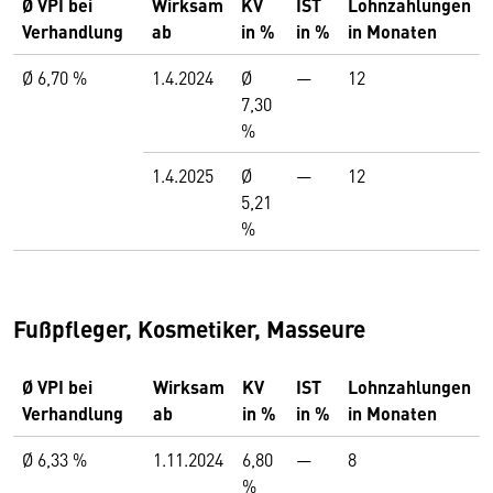
Ø VPI bei
Wirksam
KV
IST
Lohnzahlungen
Verhandlung
ab
in %
in %
in Monaten
Ø 6,70 %
1.4.2024
Ø
—
12
7,30
%
1.4.2025
Ø
—
12
5,21
%
Fußpfleger, Kosmetiker, Masseure
Ø VPI bei
Wirksam
KV
IST
Lohnzahlungen
Verhandlung
ab
in %
in %
in Monaten
Ø 6,33 %
1.11.2024
6,80
—
8
%