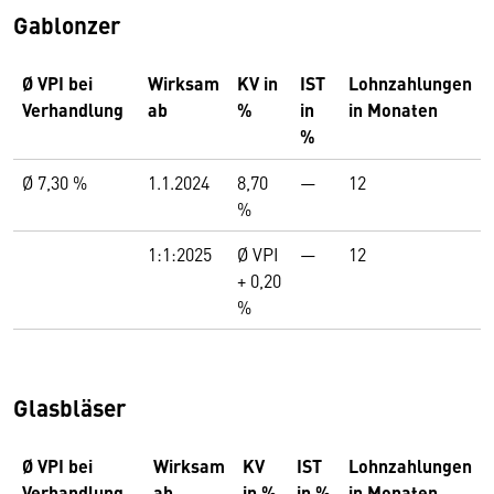
Gablonzer
Ø VPI bei
Wirksam
KV in
IST
Lohnzahlungen
Verhandlung
ab
%
in
in Monaten
%
Ø 7,30 %
1.1.2024
8,70
—
12
%
1:1:2025
Ø VPI
—
12
+ 0,20
%
Glasbläser
Ø VPI bei
Wirksam
KV
IST
Lohnzahlungen
Verhandlung
ab
in %
in %
in Monaten