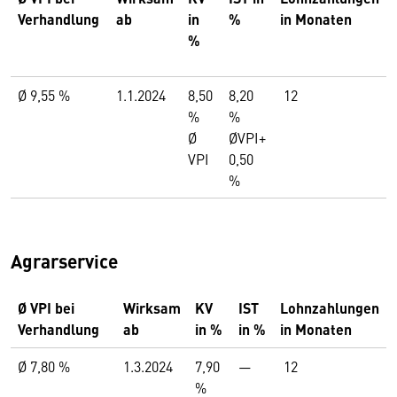
Verhandlung
ab
in
%
in Monaten
%
Ø 9,55 %
1.1.2024
8,50
8,20
12
%
%
Ø
ØVPI+
VPI
0,50
%
Agrarservice
Ø VPI bei
Wirksam
KV
IST
Lohnzahlungen
Verhandlung
ab
in %
in %
in Monaten
Ø 7,80 %
1.3.2024
7,90
—
12
%