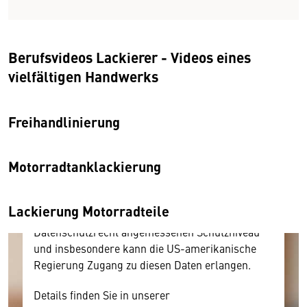
Berufsvideos Lackierer - Videos eines
vielfältigen Handwerks
Wir benötigen Ihre Zustimmung
Hier würden wir Ihnen gerne einen externen
Freihandlinierung
Inhalt anzeigen. Dafür benötigen wir allerdings
Ihre Zustimmung, da Ihr Browser
Motorradtanklackierung
personenbezogene technische Daten zu Geräten
und Nutzerverhalten mitunter mit US-
amerikanischen Anbietern austauscht.
Lackierung Motorradteile
Diese Daten unterliegen keinem dem EU-
Datenschutzrecht angemessenen Schutzniveau
und insbesondere kann die US-amerikanische
Regierung Zugang zu diesen Daten erlangen.
Details finden Sie in unserer