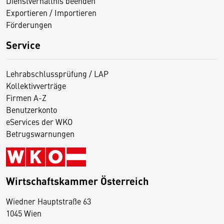
Dienstverhältnis beenden
Exportieren / Importieren
Förderungen
Service
Lehrabschlussprüfung / LAP
Kollektivverträge
Firmen A-Z
Benutzerkonto
eServices der WKO
Betrugswarnungen
Wirtschaftskammer Österreich
Wiedner Hauptstraße 63
D
1045 Wien
i