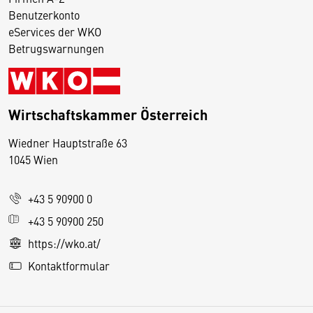
Benutzerkonto
eServices der WKO
Betrugswarnungen
Wirtschaftskammer Österreich
Wiedner Hauptstraße 63
D
1045 Wien
i
e
+43 5 90900 0
s
e
+43 5 90900 250
S
https://wko.at/
e
Kontaktformular
it
e