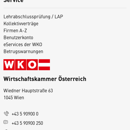
Lehrabschlussprüfung / LAP
Kollektivverträge
Firmen A-Z
Benutzerkonto
eServices der WKO
Betrugswarnungen
Wirtschaftskammer Österreich
Wiedner Hauptstraße 63
D
1045 Wien
i
e
+43 5 90900 0
s
e
+43 5 90900 250