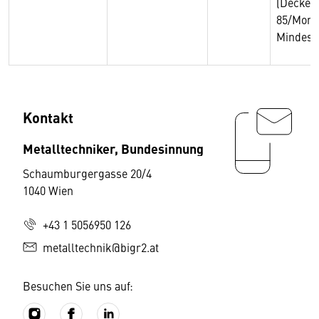
(Deckel
85/Monat
Mindest 
Kontakt
Metalltechniker, Bundesinnung
Schaumburgergasse 20/4
1040 Wien
+43 1 5056950 126
metalltechnik@bigr2.at
Besuchen Sie uns auf: