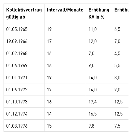
Kollektivvertrag
Intervall/Monate
Erhöhung
Erhöhun
gültig ab
KV in %
01.05.1965
19
11,0
6,5
19.09.1966
17
12,0
7,0
01.02.1968
16
7,0
4,5
01.06.1969
16
9,0
5,5
01.01.1971
19
14,0
8,0
01.06.1972
17
14,0
9,0
01.10.1973
16
17,4
12,5
01.12.1974
14
16,5
12,5
01.03.1976
15
9,8
7,5