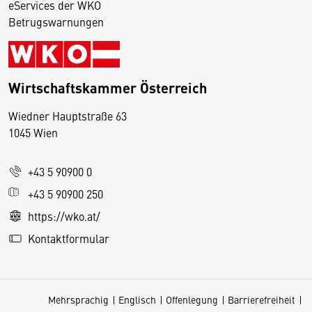
eServices der WKO
Betrugswarnungen
Wirtschaftskammer Österreich
Wiedner Hauptstraße 63
D
1045 Wien
i
e
+43 5 90900 0
s
e
+43 5 90900 250
S
https://wko.at/
e
Kontaktformular
it
e
v
Mehrsprachig
Englisch
Offenlegung
Barrierefreiheit
e