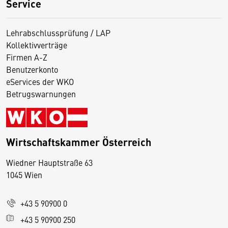
Service
Lehrabschlussprüfung / LAP
Kollektivverträge
Firmen A-Z
Benutzerkonto
eServices der WKO
Betrugswarnungen
Wirtschaftskammer Österreich
Wiedner Hauptstraße 63
D
1045 Wien
i
e
+43 5 90900 0
s
e
+43 5 90900 250