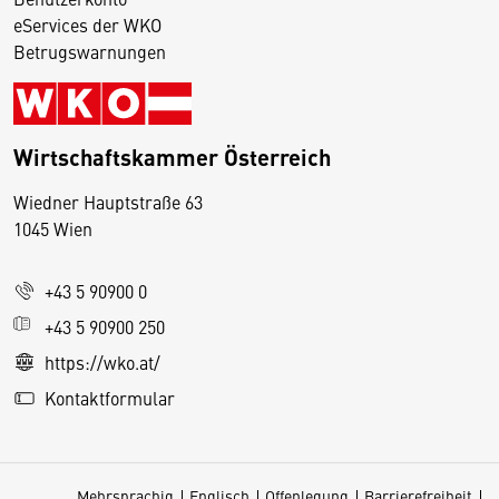
eServices der WKO
Betrugswarnungen
Wirtschaftskammer Österreich
Wiedner Hauptstraße 63
D
1045 Wien
i
e
+43 5 90900 0
s
e
+43 5 90900 250
S
https://wko.at/
e
Kontaktformular
it
e
v
Mehrsprachig
Englisch
Offenlegung
Barrierefreiheit