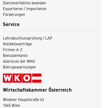
Dienstverhältnis beenden
Exportieren / Importieren
Förderungen
Service
Lehrabschlussprüfung / LAP
Kollektivverträge
Firmen A-Z
Benutzerkonto
eServices der WKO
Betrugswarnungen
Wirtschaftskammer Österreich
Wiedner Hauptstraße 63
D
1045 Wien
i