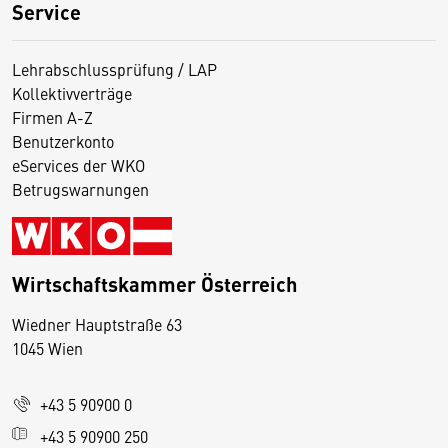
Service
Lehrabschlussprüfung / LAP
Kollektivverträge
Firmen A-Z
Benutzerkonto
eServices der WKO
Betrugswarnungen
Wirtschaftskammer Österreich
Wiedner Hauptstraße 63
D
1045 Wien
i
e
+43 5 90900 0
s
e
+43 5 90900 250