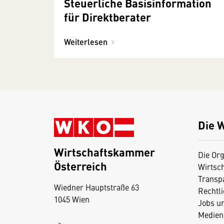
Steuerliche Basisinformation
für Direktberater
Weiterlesen
Die 
Wirtschaftskammer
Die Org
Österreich
Wirtsc
D
Transp
Wiedner Hauptstraße 63
i
Rechtl
1045 Wien
Jobs u
e
Medien
s