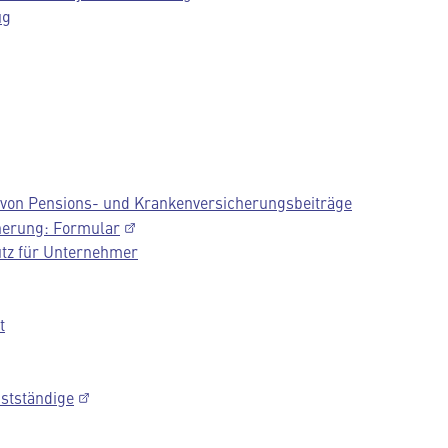
ug
 von Pensions- und Krankenversicherungsbeiträge
herung: Formular
utz für Unternehmer
t
stständige