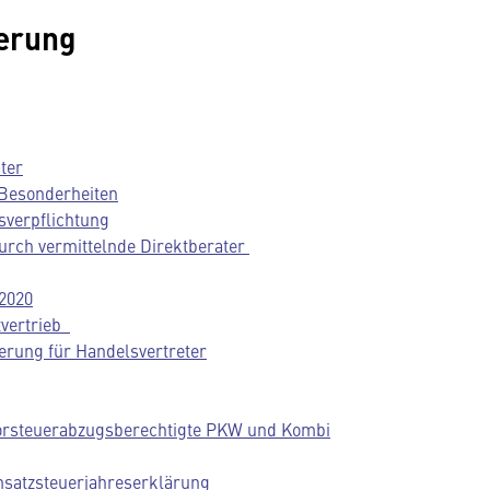
herung
ter
 Besonderheiten
sverpflichtung
durch vermittelnde Direktberater
2020
tvertrieb
erung für Handelsvertreter
vorsteuerabzugsberechtigte PKW und Kombi
satzsteuerjahreserklärung