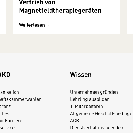
Vertrieb von
Magnetfeldtherapiegeräten
Weiterlesen
WKO
Wissen
anisation
Unternehmen gründen
haftskammerwahlen
Lehrling ausbilden
arenz
1. Mitarbeiter:in
iches
Allgemeine Geschäftsbedingu
nd Karriere
AGB
service
Dienstverhältnis beenden