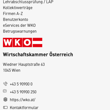
Lehrabschlussprüfung / LAP
Kollektivverträge
Firmen A-Z
Benutzerkonto
eServices der WKO
Betrugswarnungen
Wirtschaftskammer Österreich
Wiedner Hauptstraße 63
D
1045 Wien
i
e
+43 5 90900 0
s
e
+43 5 90900 250
S
https://wko.at/
e
Kontaktformular