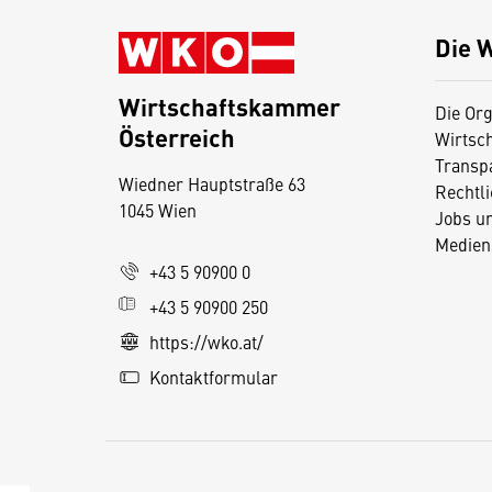
Die 
Wirtschaftskammer
Die Org
Österreich
Wirtsc
D
Transp
Wiedner Hauptstraße 63
i
Rechtl
1045 Wien
Jobs u
e
Medien
s
+43 5 90900 0
e
+43 5 90900 250
S
e
https://wko.at/
it
Kontaktformular
e
v
e
r