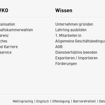
WKO
Wissen
anisation
Unternehmen gründen
haftskammerwahlen
Lehrling ausbilden
arenz
1. Mitarbeiter:in
iches
Allgemeine Geschäftsbedingu
nd Karriere
AGB
service
Dienstverhältnis beenden
Exportieren / Importieren
Förderungen
Mehrsprachig
Englisch
Offenlegung
Barrierefreiheit
Dat