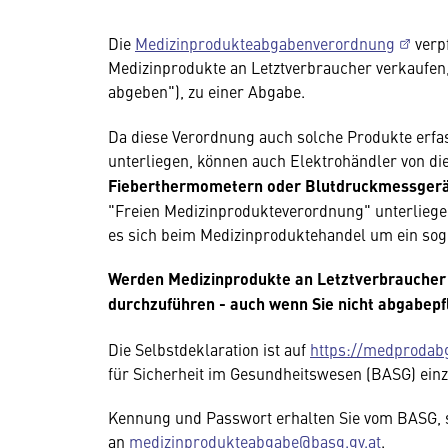
Die
Medizinprodukteabgabenverordnung
verpf
Medizinprodukte an Letztverbraucher verkaufen
abgeben"), zu einer Abgabe.
Da diese Verordnung auch solche Produkte erfass
unterliegen, können auch Elektrohändler von di
Fieberthermometern oder Blutdruckmessger
"Freien Medizinprodukteverordnung" unterliegen
es sich beim Medizinproduktehandel um ein so
Werden Medizinprodukte an Letztverbraucher a
durchzuführen - auch wenn Sie nicht abgabepfl
Die Selbstdeklaration ist auf
https://medprodabg
für Sicherheit im Gesundheitswesen (BASG) einz
Kennung und Passwort erhalten Sie vom BASG, sc
an
medizinprodukteabgabe@basg.gv.at
.