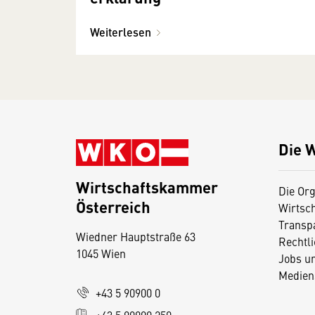
Weiterlesen
Die 
Wirtschaftskammer
Die Org
Österreich
Wirtsc
D
Transp
Wiedner Hauptstraße 63
i
Rechtl
1045 Wien
Jobs u
e
Medien
s
+43 5 90900 0
e