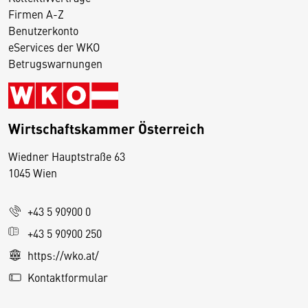
Firmen A-Z
Benutzerkonto
eServices der WKO
Betrugswarnungen
Wirtschaftskammer Österreich
Wiedner Hauptstraße 63
D
1045 Wien
i
e
+43 5 90900 0
s
e
+43 5 90900 250
S
https://wko.at/
e
Kontaktformular
it
e