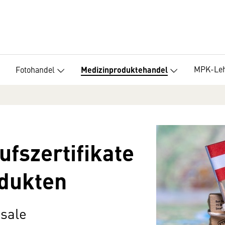
MPK-Le
Fotohandel
Medizinproduktehandel
ufszertifikate
odukten
 sale