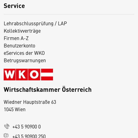
Service
Lehrabschlussprüfung / LAP
Kollektivverträge
Firmen A-Z
Benutzerkonto
eServices der WKO
Betrugswarnungen
Wirtschaftskammer Österreich
Wiedner Hauptstraße 63
D
1045 Wien
i
e
+43 5 90900 0
s
e
+43 5 90900 250