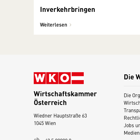
Inverkehrbringen
Weiterlesen
Die 
Wirtschaftskammer
Die Org
Österreich
Wirtsc
D
Transp
Wiedner Hauptstraße 63
i
Rechtl
1045 Wien
Jobs u
e
Medien
s