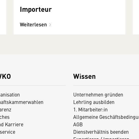
Importeur
Weiterlesen
WKO
Wissen
anisation
Unternehmen gründen
haftskammerwahlen
Lehrling ausbilden
arenz
1. Mitarbeiter:in
iches
Allgemeine Geschäftsbedingu
nd Karriere
AGB
service
Dienstverhältnis beenden