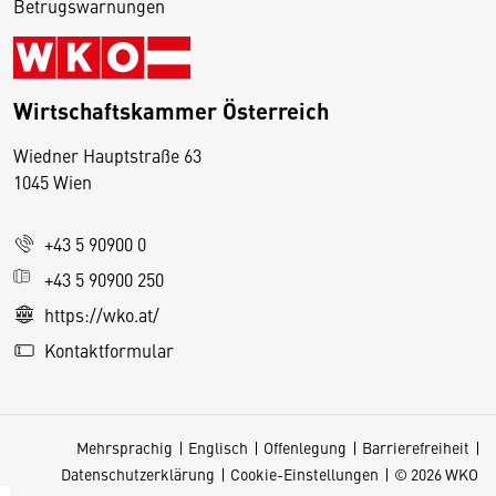
Betrugswarnungen
Wirtschaftskammer Österreich
Wiedner Hauptstraße 63
D
1045 Wien
i
e
+43 5 90900 0
s
e
+43 5 90900 250
S
https://wko.at/
e
Kontaktformular
it
e
v
Mehrsprachig
Englisch
Offenlegung
Barrierefreiheit
e
Datenschutzerklärung
Cookie-Einstellungen
© 2026 WKO
r