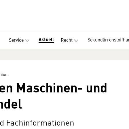
Aktuell
Sekundärrohstoffha
Service
Recht
emium
den Maschinen- und
ndel
d Fachinformationen