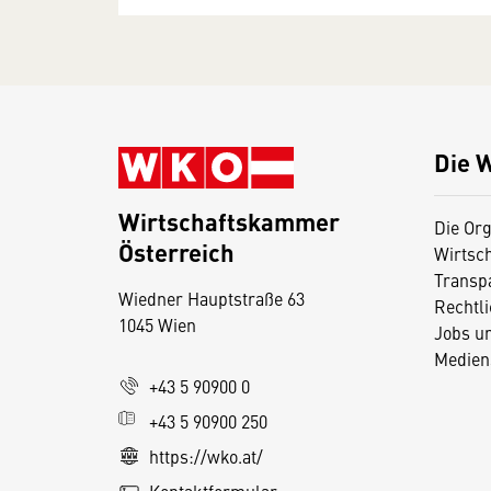
Die 
Wirtschaftskammer
Die Org
Österreich
Wirtsc
D
Transp
Wiedner Hauptstraße 63
i
Rechtl
1045 Wien
Jobs u
e
Medien
s
+43 5 90900 0
e
+43 5 90900 250
S
e
https://wko.at/
it