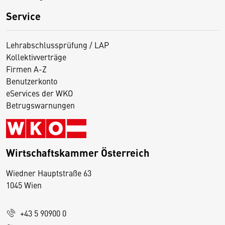
Service
Lehrabschlussprüfung / LAP
Kollektivverträge
Firmen A-Z
Benutzerkonto
eServices der WKO
Betrugswarnungen
Wirtschaftskammer Österreich
Wiedner Hauptstraße 63
D
1045 Wien
i
e
+43 5 90900 0
s