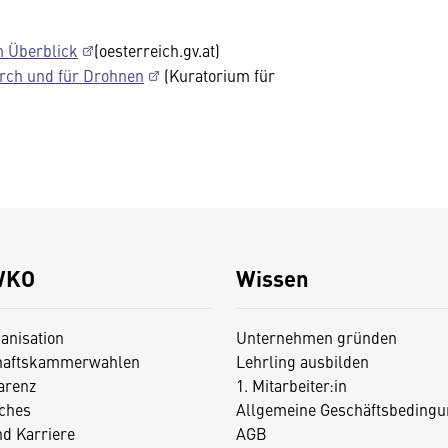
m Überblick
(oesterreich.gv.at)
rch und für Drohnen
(Kuratorium für
WKO
Wissen
anisation
Unternehmen gründen
haftskammerwahlen
Lehrling ausbilden
arenz
1. Mitarbeiter:in
iches
Allgemeine Geschäftsbedingu
nd Karriere
AGB