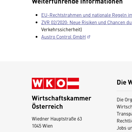
Weiterführende Informationen
EU-Rechtstrahmen und nationale Regeln i
ZVR 02/2020: Neue Risiken und Chancen du
Verkehrssicherheit)
Austro Control GmbH
Die 
Wirtschaftskammer
Die Org
Österreich
Wirtsc
D
Transp
Wiedner Hauptstraße 63
i
Rechtl
1045 Wien
Jobs u
e