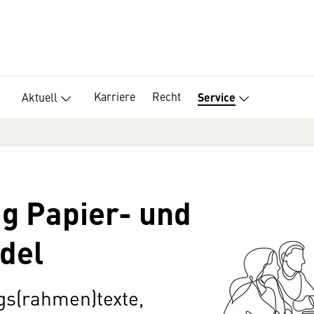
Karriere
Recht
Aktuell
Service
ag Papier- und
del
ags(rahmen)texte,