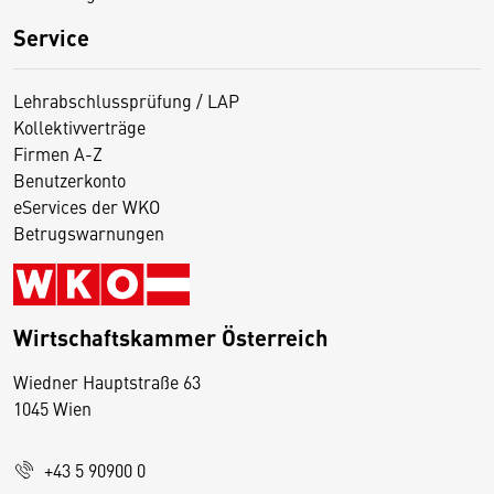
Service
Lehrabschlussprüfung / LAP
Kollektivverträge
Firmen A-Z
Benutzerkonto
eServices der WKO
Betrugswarnungen
Wirtschaftskammer Österreich
Wiedner Hauptstraße 63
D
1045 Wien
i
e
+43 5 90900 0
s