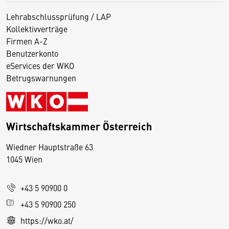
Lehrabschlussprüfung / LAP
Kollektivverträge
Firmen A-Z
Benutzerkonto
eServices der WKO
Betrugswarnungen
Wirtschaftskammer Österreich
Wiedner Hauptstraße 63
D
1045 Wien
i
e
+43 5 90900 0
s
e
+43 5 90900 250
S
https://wko.at/