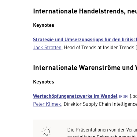
Internationale Handelstrends, ne
Keynotes
Strategie und Umsetzungstipps für den britis
Jack Stratten
, Head of Trends at Insider Trends
Internationale Warenströme und 
Keynotes
Wertschöpfungsnetzwerke im Wandel
(.pd
Peter Klimek
, Direktor Supply Chain Intelligence
Wir benötigen Ihre Zustim
Die Präsentationen von der Vera
Hier würden wir Ihnen gerne einen exte
persönlichen Gebrauch gedacht