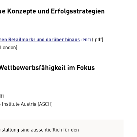
ue Konzepte und Erfolgsstrategien
chen Retailmarkt und darüber hinaus
(.pdf)
 (London)
Wettbewerbsfähigkeit im Fokus
f)
 Institute Austria (ASCII)
mung
nstaltung sind ausschließlich für den
rnen Inhalt anzeigen. Dafür benötigen wir
.