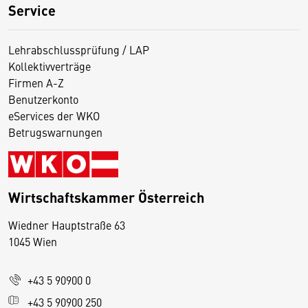
Service
Lehrabschlussprüfung / LAP
Kollektivverträge
Firmen A-Z
Benutzerkonto
eServices der WKO
Betrugswarnungen
Wirtschaftskammer Österreich
Wiedner Hauptstraße 63
D
1045 Wien
i
e
+43 5 90900 0
s
e
+43 5 90900 250